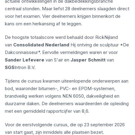
actuele ontwikkelingen in de dakbedekkingsbranche
centraal stonden. Maar liefst 28 deelnemers slaagden direct
voor het examen. Vier deelnemers krijgen binnenkort de
kans om een herkansing af te leggen.
De hoogste totaalscore werd behaald door RickNijland
van
Consolidated Nederland
Hij ontving de sculptuur *De
Dakconnaisseur*. Eervolle vermeldingen waren er voor
Sander Lefevere
van S'air en
Jasper Schmitt
van
SGS
Intron B.V.
Tijdens de cursus kwamen uiteenlopende onderwerpen aan
bod, waaronder bitumen-, PVC- en EPDM-systemen,
brandveilig werken volgens NEN 6050, dakveiligheid en
duurzame daken. De deelnemers waardeerden de opleiding
met een gemiddeld rapportcijfer van 8,6.
Voor de eerstvolgende cursus, die op 23 september 2026
van start gaat, zijn inmiddels alle plaatsen bezet.